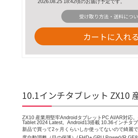
2026.08.25 18:42頃のお届け予定です。
受け取り方法・送料につ
カートに入れ
10.1インチタブレット ZX10
ZX10 産業用堅牢AndroidタブレットPC AI/AR対応。公式】IRI
Tablet 2024 Latest。Android13搭載 10.36
新品で買って2ヶ月くらいしか使ってないので綺麗です amaz
度自動調整（目の保護）/ FHD+ GPU PowerVR GE83