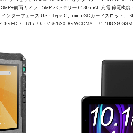
カメラ：13MP+前面カメラ：5MP バッテリー 6580 mAh 充電 節
z)、Bluetooth 5.0 インターフェース USB Type-C、microSD
1 / B3/B7/B8/B20 3G WCDMA：B1 / B8 2G GSM：850