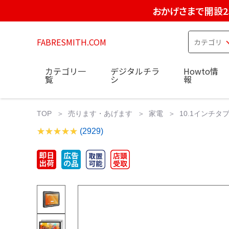
おかげさまで開設2
FABRESMITH.COM
カテゴリ一
デジタルチラ
Howto情
覧
シ
報
TOP
売ります・あげます
家電
10.1インチタブ
(2929)