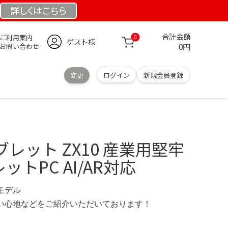
詳しくは
こちら
合計金額
ご利用案内
0
ゲスト様
0円
お問い合わせ
変更
ログイン
新規会員登録
ブレット ZX10 産業用堅牢
レットPC AI/AR対応
定モデル
の使い心地などをご紹介いただいております！