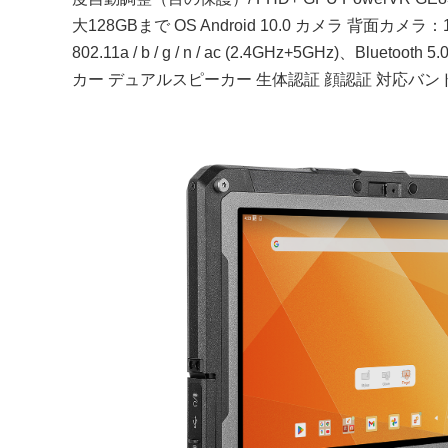
大128GBまで OS Android 10.0 カメラ 背面
802.11a / b / g / n / ac (2.4GHz+5GH
カー デュアルスピーカー 生体認証 顔認証 対応バンド 4G FDD：B