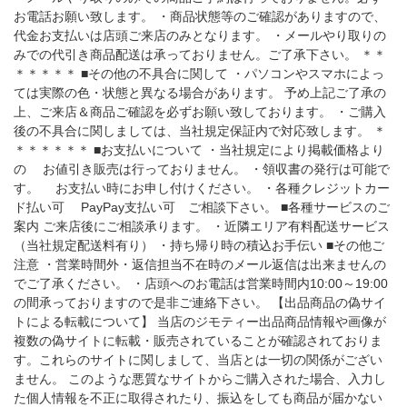
お電話お願い致します。 ・商品状態等のご確認がありますので、
代金お支払いは店頭ご来店のみとなります。 ・メールやり取りの
みでの代引き商品配送は承っておりません。ご了承下さい。 ＊＊
＊＊＊＊＊ ■その他の不具合に関して ・パソコンやスマホによっ
ては実際の色・状態と異なる場合があります。 予め上記ご了承の
上、ご来店＆商品ご確認を必ずお願い致しております。 ・ご購入
後の不具合に関しましては、当社規定保証内で対応致します。 ＊
＊＊＊＊＊＊ ■お支払いについて ・当社規定により掲載価格より
の お値引き販売は行っておりません。 ・領収書の発行は可能で
す。 お支払い時にお申し付けください。 ・各種クレジットカー
ド払い可 PayPay支払い可 ご相談下さい。 ■各種サービスのご
案内 ご来店後にご相談承ります。 ・近隣エリア有料配送サービス
（当社規定配送料有り） ・持ち帰り時の積込お手伝い ■その他ご
注意 ・営業時間外・返信担当不在時のメール返信は出来ませんの
でご了承ください。 ・店頭へのお電話は営業時間内10:00～19:00
の間承っておりますので是非ご連絡下さい。 【出品商品の偽サイ
トによる転載について】 当店のジモティー出品商品情報や画像が
複数の偽サイトに転載・販売されていることが確認されておりま
す。これらのサイトに関しまして、当店とは一切の関係がござい
ません。 このような悪質なサイトからご購入された場合、入力し
た個人情報を不正に取得されたり、振込をしても商品が届かない