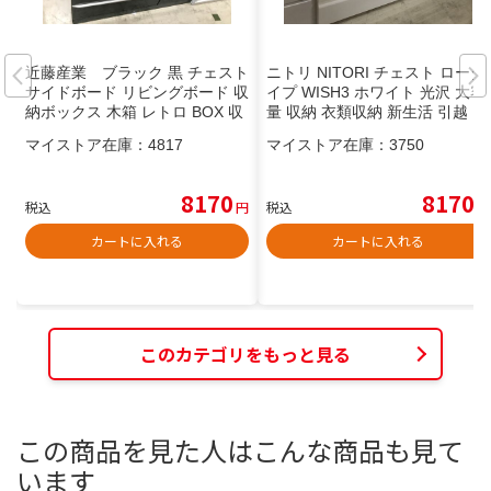
近藤産業 ブラック 黒 チェスト
ニトリ NITORI チェスト ロータ
サイドボード リビングボード 収
イプ WISH3 ホワイト 光沢 大容
納ボックス 木箱 レトロ BOX 収
量 収納 衣類収納 新生活 引越 ク
納 テレビ台 TV台 TVボード 大
リーニング済み 堺市 石津 ジャ
マイストア在庫：
4817
マイストア在庫：
3750
容量 幅約120cm おしゃれ クリ
ングルジャングル石津店
ーニング済 堺市 石津【ジャング
ルジャングルサカイ石津店】
8170
8170
税込
円
税込
円
カートに入れる
カートに入れる
このカテゴリをもっと見る
この商品を見た人はこんな商品も見て
います