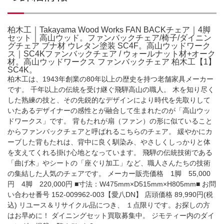
柏木工｜Takayama Wood Works FAN BACKチェア｜4脚
セット｜高山ウッド。ファンバックチェア/椅子/ダイニン
グチェア ブナ材 ウレタン塗装 SC4F。高山ウッドワーク
ス｜SC4Kファンバックチェア / ウォールナット材+オーク
材。高山ウッドワークス ファンバックチェア 柏木工【1】
SC4K。
柏木工は、1943年創業の80年以上の歴史を持つ老舗家具メーカー
です。 千年以上の伝統を受け継ぐ飛騨高山の職人。 木を知り尽く
した熟練の技と、その先鋭的なデザインにより時代を先取りして
いたあるデザイナーの感性とが融合して生まれたのが「高山ウッ
ドワークス」です。 背もたれが扇（ファン）の形に似ていること
からファンバックチェアと呼ばれるこちらのチェア。 緩やかにカ
ーブした背もたれは、背中に良く馴染み、やさしくしっかりと体
を支えてくれる掛け心地となっています。 飛騨の伝統技術である
「曲げ木」やシートの「座ぐり加工」など、職人さんたちの技術
の集結した人気のチェアです。 メーカー販売価格 1脚 55,000
円 4脚 220,000円 ■寸法：W475mm×D515mm×H805mm■ お問
い合わせ番号 152-009962-003【愛八DN】 店頭価格 89,990円(税
込) リユース＆リサイクル品につき、 １点限りです。お探しの方
はお早めに！ ダイニングセット買取募集中。 ジモティー内のダイ