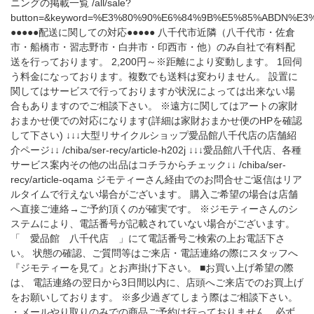
ニングの掲載一覧 /all/sale?
button=&keyword=%E3%80%90%E6%84%9B%E5%85%ABDN%E3%
●●●●●配送に関しての対応●●●●● 八千代市近隣（八千代市・佐倉
市・船橋市・習志野市・白井市・印西市・他）のみ自社で有料配
送を行っております。 2,200円～※距離により変動します。 1回伺
う料金になっております。複数でも送料は変わりません。 設置に
関してはサービスで行っておりますが状況によっては出来ない場
合もありますのでご相談下さい。 ※遠方に関してはアートの家財
おまかせ便での対応になります(詳細は家財おまかせ便のHPを確認
して下さい) ↓↓↓大型リサイクルショップ愛品館八千代店の店舗紹
介ページ↓↓ /chiba/ser-recy/article-h202j ↓↓↓愛品館八千代店、各種
サービス案内その他の出品はコチラからチェック↓↓ /chiba/ser-
recy/article-oqama ジモティーさん経由でのお問合せご返信はリア
ルタイムで行えない場合がございます。 購入ご希望の場合は店舗
へ直接ご連絡→ご予約頂くのが確実です。 ※ジモティーさんのシ
ステムにより、電話番号が記載されていない場合がございます。
「 愛品館 八千代店 」にて電話番号ご検索の上お電話下さ
い。 状態の確認、ご質問等はご来店・電話連絡の際にスタッフへ
『ジモティーを見て』とお声掛け下さい。 ■お買い上げ希望の際
は、 電話連絡の翌日から3日間以内に、店頭へご来店でのお買上げ
をお願いしております。 ※多少過ぎてしまう際はご相談下さい。
・メールやり取りのみでの商品ご予約は行っておりません。必ず