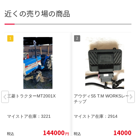
近くの売り場の商品
三菱トラクターMT2001X
アウディS5 T.M WORKSレース
チップ
マイストア在庫：
3221
マイストア在庫：
2914
144000
14000
税込
円
税込
円