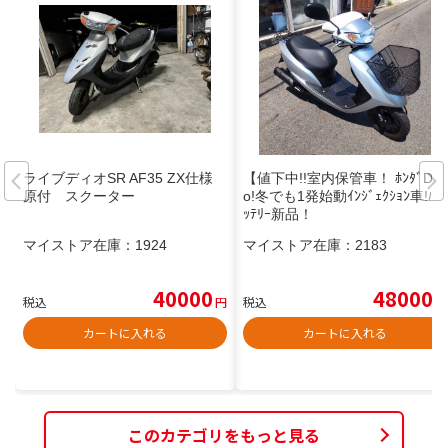
ライブディオSR AF35 ZX仕様
【値下中!!室内保管車！ ﾎﾝﾀﾞDi
原付 スクーター
o!冬でも1発始動ｲﾝｼﾞｪｸｼｮﾝ車!ﾊﾞ
ｯﾃﾘｰ新品！
マイストア在庫：
1924
マイストア在庫：
2183
40000
48000
税込
円
税込
円
カートに入れる
カートに入れる
このカテゴリをもっと見る