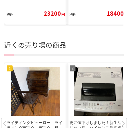
23200
18400
税込
円
税込
円
近くの売り場の商品
ライティングビューロー ライ
更に値下げしました！新生活
ティングデスク デスク 机
お買い得 ハイセンス洗濯機20