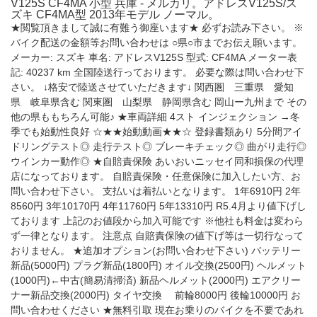
V125S CF4MA 小型 兵庫 - メルカリ。アドレスV125S/ス
ズキ CF4MA型 2013年モデル ノーマル。
★閲覧頂きまして誠に有難う御座います★ 必ずお読み下さい。 ※
バイク配送の金額等お問い合わせは ○県○市までお伝え願います。
メーカー: スズキ 車名: アドレスV125S 型式: CF4MA メーター表
記: 40237 km 全国陸送行っております。 必要な際は問い合わせ下
さい。 ↓格安で陸送させていただきます↓ 関西圏 三重県 愛知
県 岐阜県含む 関東圏 山梨県 静岡県含む 岡山ー九州まで その
他の県ももちろん可能♪ ★車両詳細 4スト インジェクション →冬
季でも始動性良好 ☆★★始動動画★★☆ 登録書類あり 5分間アイ
ドリングテスト◎ 走行テスト◎ ブレーキチェック◎ 曲がり走行◎
ウインカー動作◎ ★自賠責保険 あいおいニッセイ同和損保の代理
店になっております。 自賠責保険・任意保険に加入したい方、お
問い合わせ下さい。 支払いは着払いとなります。 1年6910円 2年
8560円 3年10170円 4年11760円 5年13310円 R5.4月より値下げし
ております 上記のお値段から加入可能です ※他社も料金は変わら
ず一律となります。 注意点 自賠責保険の値下げ等は一切行なって
おりません。 ★追加オプション(お問い合わせ下さい) バッテリー
新品(5000円) プラグ新品(1800円) オイル交換(2500円) ヘルメット
(1000円)←中古(簡易清掃済) 新品ヘルメット(2000円) エアクリー
ナー新品交換(2000円) タイヤ交換 前輪8000円 後輪10000円 お
問い合わせください ★無料引取 現在お乗りのバイクを不要であれ