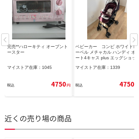
完売**ハローキティ オーブント
ベビーカー コンビ ホワイトレ
ースター
ーベル メチャカル ハンディ オ
ート4キャス plus エッグショッ
ク HF プレミアムモデル
マイストア在庫：
1045
マイストア在庫：
1339
4750
4750
税込
円
税込
円
近くの売り場の商品