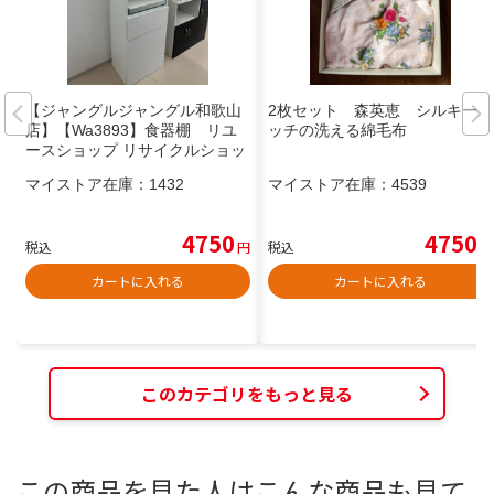
【ジャングルジャングル和歌山
2枚セット 森英恵 シルキータ
店】【Wa3893】食器棚 リユ
ッチの洗える綿毛布
ースショップ リサイクルショッ
プ 中古家具 中古家電 中古自転
マイストア在庫：
1432
マイストア在庫：
4539
車 古着 冷蔵庫 洗濯機 エアコン
電子レンジ テレビ オフィス家具
ヴィンテージ アンティーク 和歌
4750
4750
税込
円
税込
円
山市 岩出市 海南市 岬町 和歌山
大阪
カートに入れる
カートに入れる
このカテゴリをもっと見る
この商品を見た人はこんな商品も見て