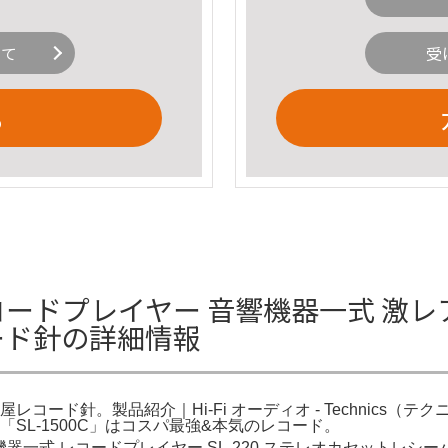
いて
受
る
s レコードプレイヤー 音響機器一式 激
屋レコード針の詳細情報
 「樽屋レコード針。製品紹介｜Hi-Fi オーディオ - Technics（テク
cs「SL-1500C」はコスパ最強&本気のレコード。
響機器一式 レコードプレイヤー SL-220 ステレオカセットレシーバー