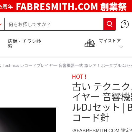
FABRESMITH.COM 創業祭
5周年
マイストア
店舗・チラシ検
索
Technics レコードプレイヤー 音響機器一式 激レア！ポータブルDJセット | 
HOT !
古い テクニクス
イヤー 音響
ルDJセット | B
コード針
※FABRESMITH.COM 限