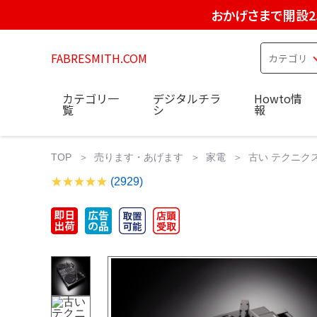
おかげさまで開設2
FABRESMITH.COM
カテゴリ一
デジタルチラ
Howto情
覧
シ
報
TOP
売ります・あげます
家電
古い テクニクス 
(2929)