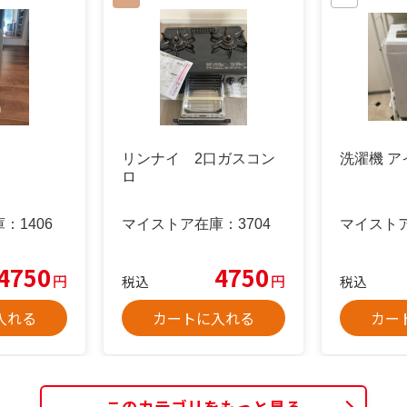
リンナイ 2口ガスコン
洗濯機 
ロ
庫：
1406
マイストア在庫：
3704
マイスト
4750
4750
円
円
税込
税込
入れる
カートに入れる
カー
このカテゴリをもっと見る