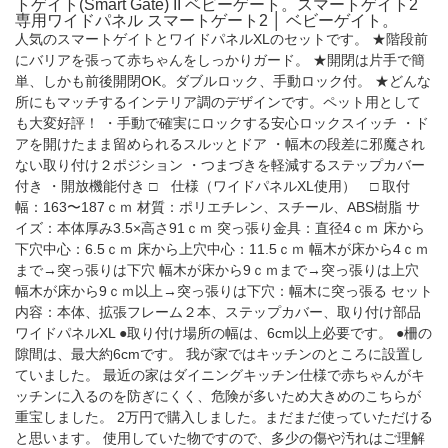
トゲイト(Smart Gate) II ベビーゲート。スマートゲイト2
専用ワイドパネル スマートゲート2 │ ベビーゲイト。
人気のスマートゲイトとワイドパネルXLのセットです。 ★階段前
にバリアを張って赤ちゃんをしっかりガード。 ★開閉は片手で簡
単、しかも前後開閉OK。ダブルロック、手動ロック付。 ★どんな
所にもマッチするインテリア調のデザインです。ペット用として
も大変好評！ ・手動で確実にロックする安心ロックスイッチ ・ド
アを開けたまま留められるスルッとドア ・幅木の段差に邪魔され
ない取り付け２ポジション ・つまづきを軽減するステップカバー
付き ・開放機能付き □ 仕様（ワイドパネルXL使用） □ 取付
幅：163〜187ｃｍ 材質：ポリエチレン、スチール、ABS樹脂 サ
イズ：本体厚み3.5×高さ91ｃｍ 突っ張り金具：直径4ｃｍ 床から
下穴中心：6.5ｃｍ 床から上穴中心：11.5ｃｍ 幅木が床から4ｃｍ
まで→突っ張りは下穴 幅木が床から9ｃｍまで→突っ張りは上穴
幅木が床から9ｃｍ以上→突っ張りは下穴：幅木に突っ張る セット
内容：本体、拡張フレーム２本、ステップカバー、取り付け部品
ワイドパネルXL ●取り付け場所の幅は、6cm以上必要です。 ●柵の
隙間は、最大約6cmです。 我が家ではキッチンのところに設置し
ていました。 最近の家はダイニングキッチン仕様で赤ちゃんがキ
ッチンに入るのを防ぎにくく、危険が多いため大きめのこちらが
重宝しました。 2万円で購入しました。まだまだ使っていただける
と思います。 使用していた物ですので、多少の傷や汚れはご理解