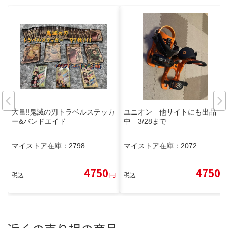
大量‼︎鬼滅の刃トラベルステッカ
ユニオン 他サイトにも出品
ー&バンドエイド
中 3/28まで
マイストア在庫：
2798
マイストア在庫：
2072
4750
4750
税込
円
税込
円