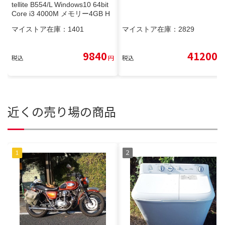
tellite B554/L Windows10 64bit
Core i3 4000M メモリー4GB H
DD750GB DVDマルチ A4サイズ
マイストア在庫：
1401
マイストア在庫：
2829
ノートパソコン【中古】【30日
保証】169634
9840
41200
税込
円
税込
円
近くの売り場の商品