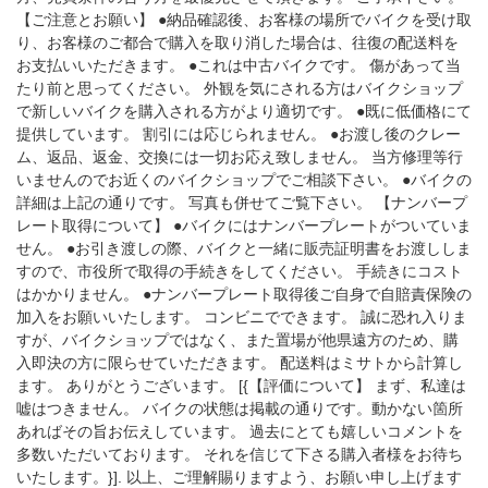
【ご注意とお願い】 ●納品確認後、お客様の場所でバイクを受け取
り、お客様のご都合で購入を取り消した場合は、往復の配送料を
お支払いいただきます。 ●これは中古バイクです。 傷があって当
たり前と思ってください。 外観を気にされる方はバイクショップ
で新しいバイクを購入される方がより適切です。 ●既に低価格にて
提供しています。 割引には応じられません。 ●お渡し後のクレー
ム、返品、返金、交換には一切お応え致しません。 当方修理等行
いませんのでお近くのバイクショップでご相談下さい。 ●バイクの
詳細は上記の通りです。 写真も併せてご覧下さい。 【ナンバープ
レート取得について】 ●バイクにはナンバープレートがついていま
せん。 ●お引き渡しの際、バイクと一緒に販売証明書をお渡ししま
すので、市役所で取得の手続きをしてください。 手続きにコスト
はかかりません。 ●ナンバープレート取得後ご自身で自賠責保険の
加入をお願いいたします。 コンビニでできます。 誠に恐れ入りま
すが、バイクショップではなく、また置場が他県遠方のため、購
入即決の方に限らせていただきます。 配送料はミサトから計算し
ます。 ありがとうございます。 [{【評価について】 まず、私達は
嘘はつきません。 バイクの状態は掲載の通りです。動かない箇所
あればその旨お伝えしています。 過去にとても嬉しいコメントを
多数いただいております。 それを信じて下さる購入者様をお待ち
いたします。}]. 以上、ご理解賜りますよう、お願い申し上げます