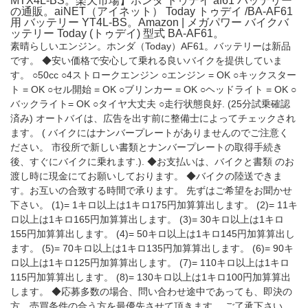
MTX4L-BS。楽天市場】ホンダ トゥデイ af61 バッテリー
の通販。aiNET（アイネット） Today トゥデイ /BA-AF61
用 バッテリー YT4L-BS。Amazon | メガパワー バイクバ
ッテリー Today (トゥデイ) 型式 BA-AF61。
素晴らしいエンジン。ホンダ（Today）AF61。バッテリーは新品
です。 ◆安い価格で安心して乗れる良いバイクを提供していま
す。 ○50cc ○4ストロークエンジン ○エンジン = OK ○キックスター
ト = OK ○セル開始 = OK ○ブリンカー = OK ○ヘッドライト = OK ○
バックライト= OK ○タイヤ大丈夫 ○走行状態良好. (25分試乗確認
済み) オートバイは、広告を出す前に整備士によってチェックされ
ます。 ( バイクにはナンバープレートがありませんのでご注意く
ださい。 市役所で新しい書類とナンバープレートの取得手続き
後、すぐにバイクに乗れます.). ◆お支払いは、バイクと書類 のお
渡し時に現金にてお願いしております。 ◆バイクの陸送できま
す。お互いの合致する時間で承ります。 先ずはご希望をお聞かせ
下さい。 (1)= 1キロ以上は1キロ175円加算算出します。 (2)= 11キ
ロ以上は1キロ165円加算算出します。 (3)= 30キロ以上は1キロ
155円加算算出します。 (4)= 50キロ以上は1キロ145円加算算出し
ます。 (5)= 70キロ以上は1キロ135円加算算出します。 (6)= 90キ
ロ以上は1キロ125円加算算出します。 (7)= 110キロ以上は1キロ
115円加算算出します。 (8)= 130キロ以上は1キロ100円加算算出
します。 ◆応募多数の場合、問い合わせ途中であっても、即決の
方、売買条件の合う方を最優先させて頂きます。 ご了承下さい。