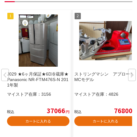
J029 ★6ヶ月保証★6D冷蔵庫★
ストリングマシン アプローチ
Panasonic NR-FTM476S-N 201
MCモデル
1年製
マイストア在庫：
3156
マイストア在庫：
4826
37066
76800
税込
円
税込
円
カートに入れる
カートに入れる