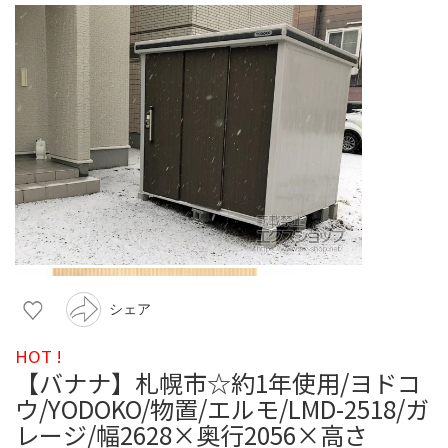
シェア
HOT !
【バナナ】札幌市☆約1年使用/ヨドコ
ウ/YODOKO/物置/エルモ/LMD-2518/ガ
レージ/幅2628×奥行2056×高さ