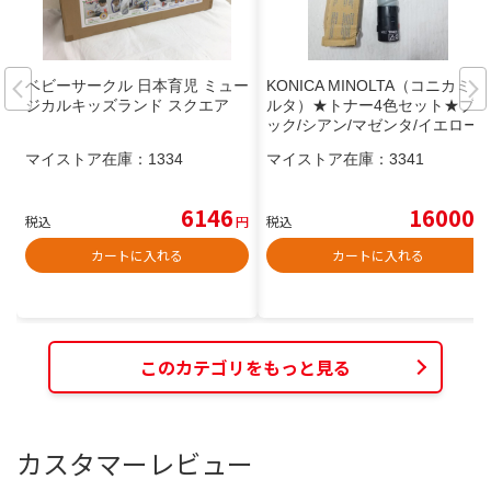
ベビーサークル 日本育児 ミュー
KONICA MINOLTA（コニカミノ
ジカルキッズランド スクエア
ルタ）★トナー4色セット★ブラ
ック/シアン/マゼンタ/イエロー
★TN321K/TN321C/TN321M/T
マイストア在庫：
1334
マイストア在庫：
3341
N321Y★【新品未使用品】
6146
16000
税込
円
税込
円
カートに入れる
カートに入れる
このカテゴリをもっと見る
カスタマーレビュー