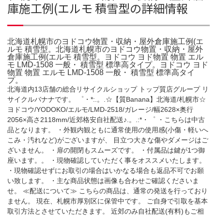
庫施工例(エルモ 積雪型の詳細情報
北海道札幌市のヨドコウ物置・収納・屋外倉庫施工例(エ
ルモ 積雪型。北海道札幌市のヨドコウ物置・収納・屋外
倉庫施工例(エルモ 積雪型。ヨドコウ ヨド物置 物置 エル
モ LMD-1508 一般・ 積雪型 標準高タイプ。ヨドコウ ヨド
物置 物置 エルモ LMD-1508 一般・ 積雪型 標準高タイ
プ。
北海道内13店舗の総合リサイクルショップ トップ質店グループ リ
サイクルバナナです。 ゜・*:.。.☆【質Banana】北海道/札幌市☆
ヨドコウ/YODOKO/エルモ/LMD-2518/ガレージ/幅2628×奥行
2056×高さ2118mm/近郊格安自社配送♪.。.:*・゜ ・こちらは中古
品となります。 ・外観内観ともに通常使用の使用感(小傷・軽いへ
こみ・汚れなど)がございますが、 目立つ大きな傷やダメージはご
ざいません。 ・扉の開閉もスムーズです。 ・付属品は鍵が1つ御
座います。。 ・現物確認していただく事をオススメいたします。
・現物確認せずにお取引の場合はいかなる場合も返品不可でお願
い致します。 ・主な商品状態は画像も合わせご確認くださいま
せ。 ≪配送について≫ こちらの商品は、通常の発送を行っており
ません。 現在、札幌市厚別区に保管中です。 ご自身で引取を基本
取引方法とさせていただきます。 近郊のみ自社配送(有料)もご相