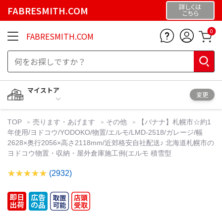
詳しくは
FABRESMITH.COM
こちら
0
FABRESMITH.COM
マイストア
変更
TOP
売ります・あげます
その他
【バナナ】札幌市☆約1
年使用/ヨドコウ/YODOKO/物置/エルモ/LMD-2518/ガレージ/幅
2628×奥行2056×高さ2118mm/近郊格安自社配送♪ 北海道札幌市の
ヨドコウ物置・収納・屋外倉庫施工例(エルモ 積雪型
(2932)