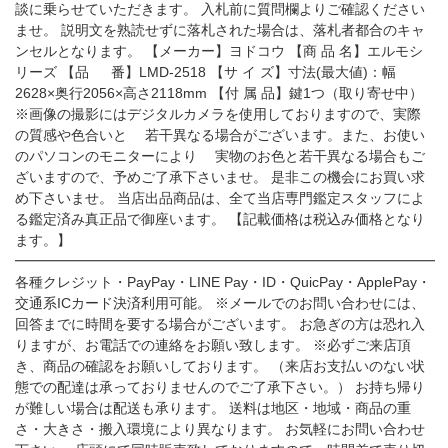
談に乗らせていただきます。 入札前に質問欄よりご確認ください
ませ。 説明文を熟読せずに落札された場合は、落札者都合のキャ
ンセルとなります。 【メーカー】ヨドコウ 【商 品 名】エルモシ
リーズ 【品 番】LMD-2518 【サ イ ズ】寸法(最大値)：幅
2628×奥行2056×高さ2118mm 【付 属 品】鍵1つ（取り寄せ中）
※画像の撮影にはデジタルカメラを使用しておりますので、実際
の質感や色合いと 若干異なる場合がございます。また、お使い
のパソコンのモニターにより 実物のお色と若干異なる場合もご
ざいますので、予めご了承下さいませ。 是非この機会にお買い求
め下さいませ。 当店出品商品は、全て当店専門鑑定スタッフによ
る鑑定済み真正品で御座います。 【記載価格は税込み価格となり
ます。】
━━━━━━━━━━━━━━━━━━━━━━━━━━━━━━
各種クレジット・PayPay・LINE Pay・ID・QuicPay・ApplePay・
交通系ICカード決済利用可能。 ※メールでのお問い合わせには、
回答までに時間を要する場合がございます。 お急ぎの方は恐れ入
りますが、お電話での連絡をお願い致します。 ※必ずご来店頂
き、商品の確認をお願いしております。 （来店お支払いのない状
態での配達は承っておりませんのでご了承下さい。） お持ち帰り
が難しい場合は配送も承ります。 送料は地区・地域・商品の重
さ・大きさ・搬入環境により異なります。 お気軽にお問い合わせ