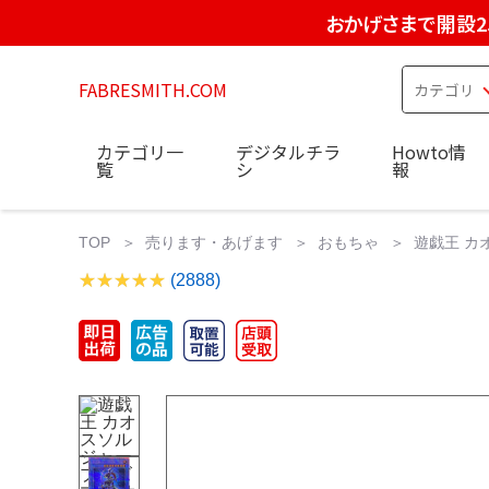
おかげさまで開設2
FABRESMITH.COM
カテゴリ一
デジタルチラ
Howto情
覧
シ
報
TOP
売ります・あげます
おもちゃ
遊戯王 カ
(2888)