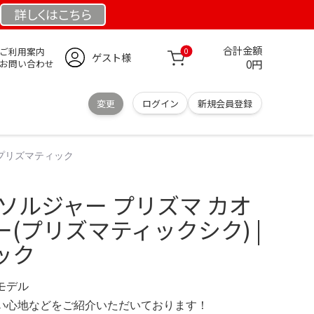
詳しくは
こちら
合計金額
ご利用案内
0
ゲスト様
0円
お問い合わせ
変更
ログイン
新規会員登録
 プリズマティック
ソルジャー プリズマ カオ
(プリズマティックシク) |
ック
定モデル
の使い心地などをご紹介いただいております！