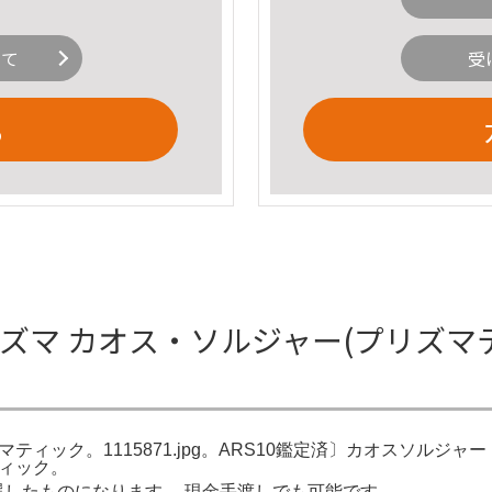
いて
受
る
ズマ カオス・ソルジャー(プリズマテ
マティック。1115871.jpg。ARS10鑑定済〕カオスソルジ
ティック。
選したものになります。 現金手渡しでも可能です