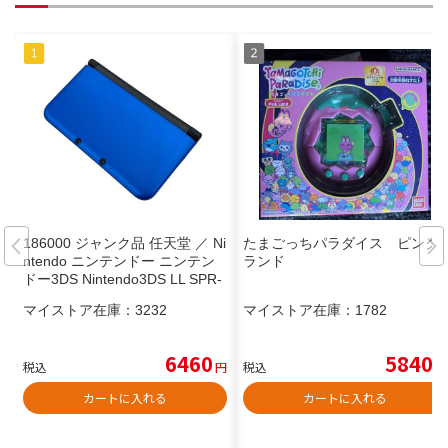
186000 ジャンク品 任天堂 ／ Ni
たまごっちパラダイス ピンク
ntendo ニンテンドー ニンテン
ランド
ドー3DS Nintendo3DS LL SPR-
001 ブルー ブラック 本体 [2505
マイストア在庫：
3232
マイストア在庫：
1782
12HM150399]
6460
5840
税込
円
税込
円
カートに入れる
カートに入れる