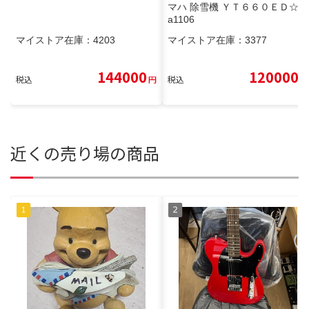
マハ 除雪機 ＹＴ６６０ＥＤ☆ar
a1106
マイストア在庫：
4203
マイストア在庫：
3377
144000
120000
税込
円
税込
円
近くの売り場の商品